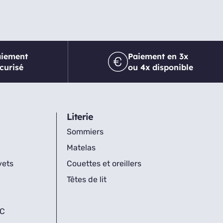
aiement
Paiement en 3x
curisé
ou 4x disponible
Literie
Sommiers
Matelas
vets
Couettes et oreillers
Têtes de lit
IC