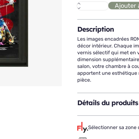
Ajouter 
quantité
de
ROMARIC
La
violoncelliste
Description
Les images encadrées ROM
décor intérieur. Chaque i
vernis sélectif qui met en v
dimension supplémentaire à
salon, votre chambre à co
apportent une esthétique r
pièce.
Détails du produits
Sélectionner sa zone d