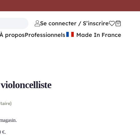
Se connecter / S’inscrire
À propos
Professionnels
Made In France
oloncelliste
taire)
 magasin.
0
€
.