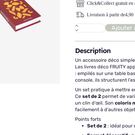
Click&Collect gratuit en
Livraison à partir de
4,90
Ajouter 
quantité
de
FRUITY
Livre
deco
Description
Un accessoire déco simple 
Les livres déco FRUITY ap
: empilés sur une table ba
console, ils structurent l’
Un set pratique à mettre 
Ce
set de 2
permet de varie
un clin d’œil. Son
coloris 
facilement à d’autres obje
Points forts
Set de 2
: idéal pou