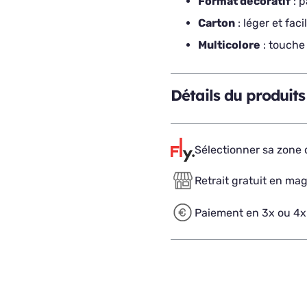
Format décoratif
: p
Carton
: léger et fac
Multicolore
: touche
Détails du produits
Sélectionner sa zone d
Retrait gratuit en ma
Paiement en 3x ou 4x