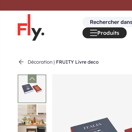
Passer au contenu
Search
for:
Produits
Décoration
|
FRUITY Livre deco