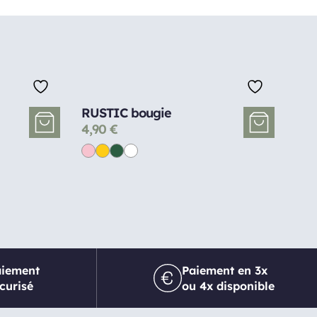
RUSTIC bougie
4,90
€
aiement
Paiement en 3x
curisé
ou 4x disponible