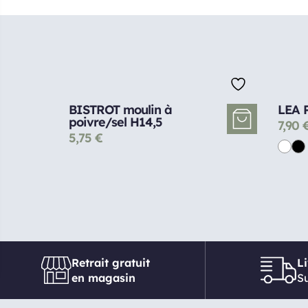
BISTROT moulin à
LEA P
poivre/sel H14,5
7,90
5,75
€
Retrait gratuit
L
en magasin
Su