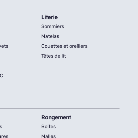
Literie
Sommiers
Matelas
vets
Couettes et oreillers
Têtes de lit
IC
Rangement
s
Boîtes
ures
Malles