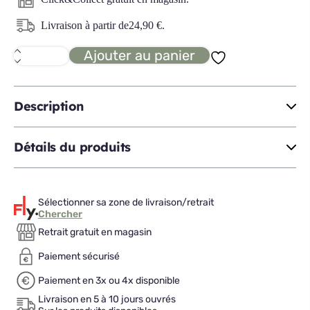
Livraison à partir de
24,90
€
.
Ajouter au panier
quantité
de
BINET
singe
jardinier
Description
Détails du produits
Sélectionner sa zone de livraison/retrait
Chercher
Retrait gratuit en magasin
Paiement sécurisé
Paiement en 3x ou 4x disponible
Livraison en 5 à 10 jours ouvrés