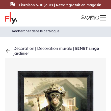
Passer au contenu
Livraison 5-10 jours | Retrait gratuit en magasin
Search
Search Button
for:
Décoration
|
Décoration murale
|
BINET singe
jardinier