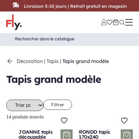
Passer au contenu
Livraison 5-10 jours | Retrait gratuit en magasin
Search
Search Button
for:
Décoration
|
Tapis
|
Tapis grand modèle
Tapis grand modèle
Filtrer
14 produits trouvés
JOANNE tapis
RONDO tapis
découpable
170x240