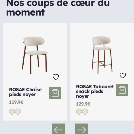
Nos coups de cœur du 
moment
ROSAE Tabouret
ROSAE Chaise
snack pieds
pieds noyer
noyer
119.9€
129.9€