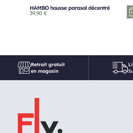
HAMBO housse parasol décentré
39,90
€
Retrait gratuit
L
en magasin
Su