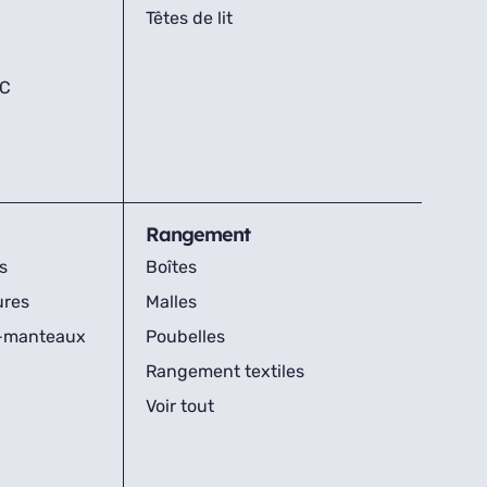
Têtes de lit
IC
Rangement
s
Boîtes
ures
Malles
s-manteaux
Poubelles
Rangement textiles
Voir tout