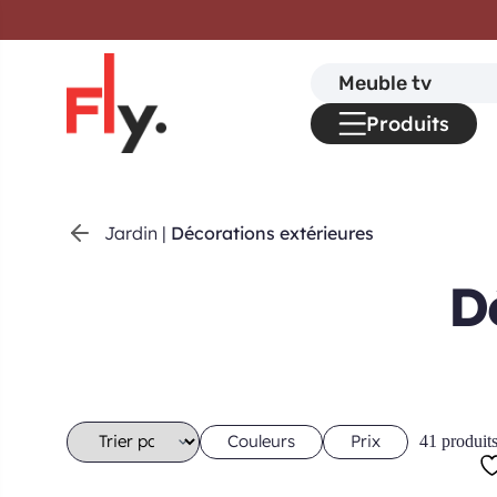
Passer au contenu
Search
for:
Produits
Jardin
|
Décorations extérieures
D
Couleurs
Prix
41 produit