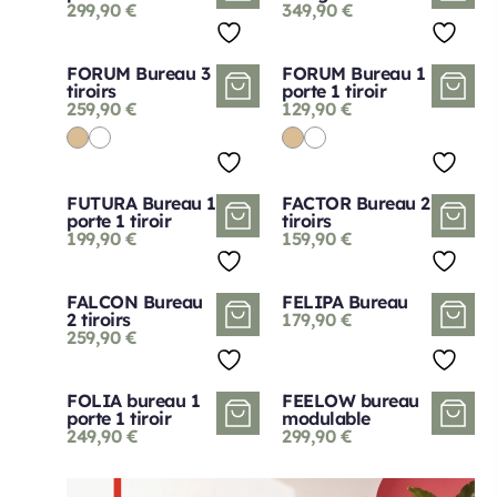
299,90
€
349,90
€
FORUM Bureau 3
FORUM Bureau 1
tiroirs
porte 1 tiroir
259,90
€
129,90
€
FUTURA Bureau 1
FACTOR Bureau 2
porte 1 tiroir
tiroirs
199,90
€
159,90
€
FALCON Bureau
FELIPA Bureau
2 tiroirs
179,90
€
259,90
€
FOLIA bureau 1
FEELOW bureau
porte 1 tiroir
modulable
249,90
€
299,90
€