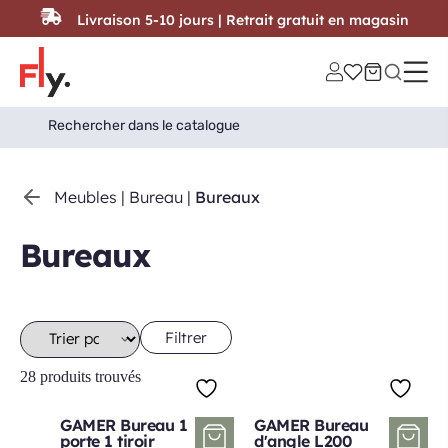
Passer au contenu
Livraison 5-10 jours | Retrait gratuit en magasin
Search
Search Button
for:
Meubles
|
Bureau
|
Bureaux
Bureaux
Filtrer
28 produits trouvés
GAMER Bureau 1
GAMER Bureau
porte 1 tiroir
d'angle L200