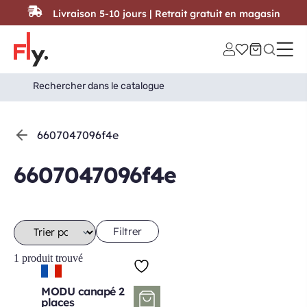
Passer au contenu
Livraison 5-10 jours | Retrait gratuit en magasin
Search
Search Button
for:
6607047096f4e
6607047096f4e
Filtrer
1 produit trouvé
MODU canapé 2
places