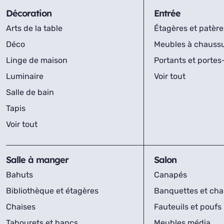
Décoration
Entrée
Arts de la table
Étagères et patère
Déco
Meubles à chauss
Linge de maison
Portants et porte
Luminaire
Voir tout
Salle de bain
Tapis
Voir tout
Salle à manger
Salon
Bahuts
Canapés
Bibliothèque et étagères
Banquettes et cha
Chaises
Fauteuils et poufs
Tabourets et bancs
Meubles média