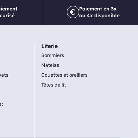
aiement
Paiement en 3x
curisé
ou 4x disponible
Literie
Sommiers
Matelas
vets
Couettes et oreillers
Têtes de lit
IC