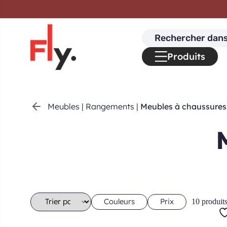
Passer au contenu
Search
for:
Produits
Meubles
|
Rangements
|
Meubles à chaussures
Couleurs
Prix
10 produit