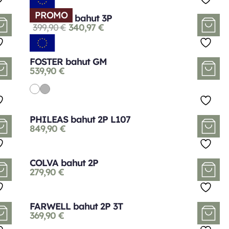
PROMO
FORTUNA bahut 3P
399,90
€
340,97
€
FOSTER bahut GM
539,90
€
PHILEAS bahut 2P L107
849,90
€
COLVA bahut 2P
279,90
€
FARWELL bahut 2P 3T
369,90
€