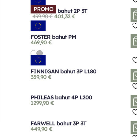
PROMO
FORTUNA bahut 2P 3T
499,90
€
401,32
€
FOSTER bahut PM
469,90
€
FINNIGAN bahut 3P L180
359,90
€
PHILEAS bahut 4P L200
1299,90
€
FARWELL bahut 3P 3T
449,90
€