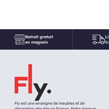
Retrait gratuit
L
en magasin
Su
Fly est une enseigne de meubles et de
décoration réputée en France. Notre marque