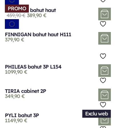
PROMO
FORTUNA bahut haut
459,90
€
389,90
€
FINNIGAN bahut haut H111
379,90
€
PHILEAS bahut 3P L154
1099,90
€
TIRIA cabinet 2P
349,90
€
Exclu web
PYLI bahut 3P
1149,90
€