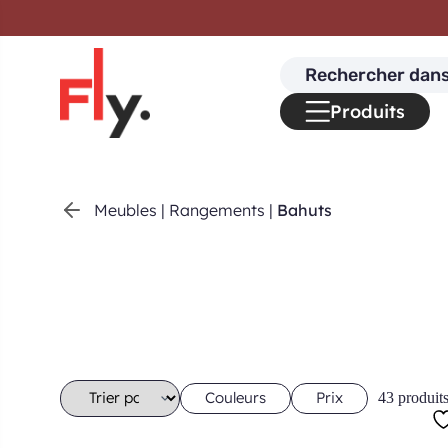
Passer au contenu
Search
for:
Produits
Meubles
|
Rangements
|
Bahuts
Couleurs
Prix
43 produit