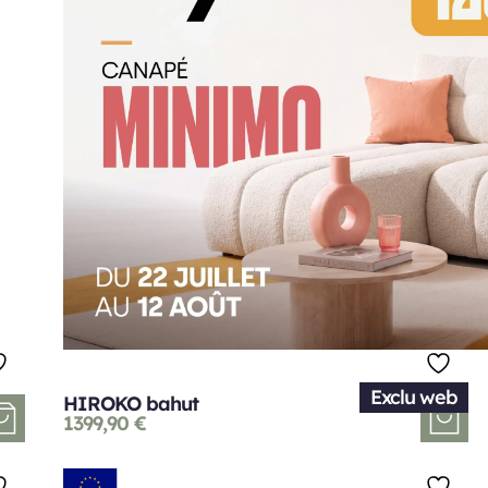
Exclu web
HIROKO bahut
1399,90
€