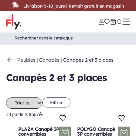
Passer au contenu
Livraison 5-10 jours | Retrait gratuit en magasin
Search
Search Button
for:
Meubles
|
Canapés
|
Canapés 2 et 3 places
Canapés 2 et 3 places
Filtrer
38 produits trouvés
PLAZA Canapé 3P
POLYGO Canapé
convertibles
3P convertibles