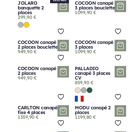
Exclu web
JOLARO
COCOON canapé
banquette 2
3 places bouclette
places
1099,90
€
299,90
€
COCOON canapé
COCOON canapé
2 places bouclette
3 places
949,90
€
1099,90
€
COCOON canapé
PALLADIO
2 places
canapé 3 places
949,90
€
CV
859,90
€
CARLTON canapé
MODU canapé 2
fixe 4 places
places
1359,90
€
1199,80
€