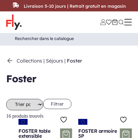
Passer au contenu
Livraison 5-10 jours | Retrait gratuit en magasin
Search
Search Button
for:
Collections
|
Séjours
|
Foster
Foster
Filtrer
16 produits trouvés
FOSTER table
FOSTER armoire
extensible
5P