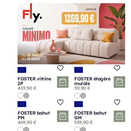
FOSTER vitrine
FOSTER étagère
2P
murale
419,90
€
59,90
€
FOSTER bahut
FOSTER bahut
PM
GM
469,90
€
539,90
€