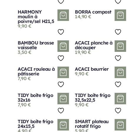
HARMONY
BORRA compost
moulin à
14,90
€
poivre/sel H21,5
9,90
€
BAMBOU brosse
ACACI planche à
vaisselle
découper
3,50
€
19,90
€
ACACI rouleau à
ACACI beurrier
pâtisserie
9,90
€
7,90
€
TIDY boîte frigo
TIDY boîte frigo
32x16
32,5x22,5
7,90
€
9,90
€
TIDY boîte frigo
SMART plateau
24x15,5
rotatif frigo
4,90
€
5,90
€