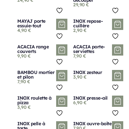
29,90
€
MAYAJ porte
INOX repose-
essuie-tout
cuillère
4,90
€
2,90
€
ACACIA range
ACACIA porte-
couverts
serviettes
9,90
€
7,90
€
BAMBOU mortier
INOX zesteur
et pilon
3,90
€
7,90
€
INOX roulette à
INOX presse-ail
pizza
6,90
€
3,90
€
INOX pelle à
INOX ouvre-boîte
tarte
7,90
€