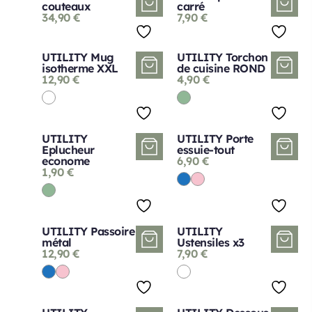
couteaux
carré
34,90
€
7,90
€
UTILITY Mug
UTILITY Torchon
isotherme XXL
de cuisine ROND
12,90
€
4,90
€
UTILITY
UTILITY Porte
Eplucheur
essuie-tout
econome
6,90
€
1,90
€
UTILITY Passoire
UTILITY
métal
Ustensiles x3
12,90
€
7,90
€