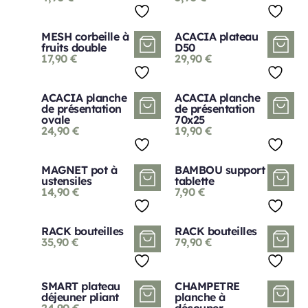
MESH corbeille à
ACACIA plateau
fruits double
D50
17,90
€
29,90
€
ACACIA planche
ACACIA planche
de présentation
de présentation
ovale
70x25
24,90
€
19,90
€
MAGNET pot à
BAMBOU support
ustensiles
tablette
14,90
€
7,90
€
RACK bouteilles
RACK bouteilles
35,90
€
79,90
€
SMART plateau
CHAMPETRE
déjeuner pliant
planche à
24,90
€
découper