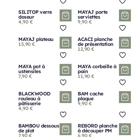
SILITOP verre
MAYAJ porte
doseur
serviettes
4,90
€
9,90
€
MAYAJ plateau
ACACI planche
15,90
€
de présentation
12,90
€
MAYA pot à
MAYA corbeille à
ustensiles
pain
7,90
€
11,90
€
BLACKWOOD
BAM cache
rouleau à
plaque
pâtisserie
9,90
€
4,90
€
BAMBOU dessous
REBORD planche
de plat
à découper PM
7,90
€
6,90
€