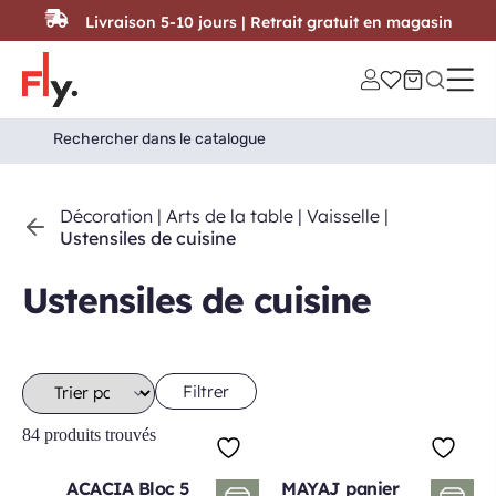
Passer au contenu
Livraison 5-10 jours | Retrait gratuit en magasin
Search
Search Button
for:
Décoration
|
Arts de la table
|
Vaisselle
|
Ustensiles de cuisine
Ustensiles de cuisine
Filtrer
84 produits trouvés
ACACIA Bloc 5
MAYAJ panier