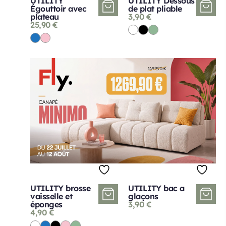
UTILITY
UTILITY Dessous
Égouttoir avec
de plat pliable
plateau
3,90
€
25,90
€
UTILITY brosse
UTILITY bac a
vaisselle et
glaçons
éponges
3,90
€
4,90
€