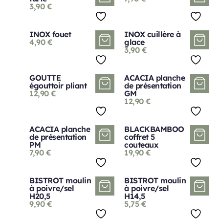
3,90
€
INOX fouet
INOX cuillère à
4,90
€
glace
3,90
€
GOUTTE
ACACIA planche
égouttoir pliant
de présentation
12,90
€
GM
12,90
€
ACACIA planche
BLACKBAMBOO
de présentation
coffret 5
PM
couteaux
7,90
€
19,90
€
BISTROT moulin
BISTROT moulin
à poivre/sel
à poivre/sel
H20,5
H14,5
9,90
€
5,75
€