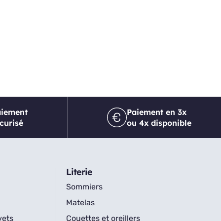
aiement
Paiement en 3x
curisé
ou 4x disponible
Literie
Sommiers
Matelas
vets
Couettes et oreillers