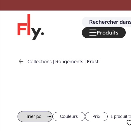
Passer au contenu
Search
for:
Produits
Collections
|
Rangements
|
Frost
Couleurs
Prix
1 produit t