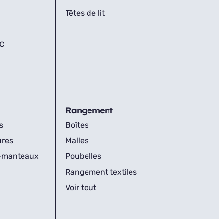
Têtes de lit
IC
Rangement
s
Boîtes
ures
Malles
s-manteaux
Poubelles
Rangement textiles
Voir tout