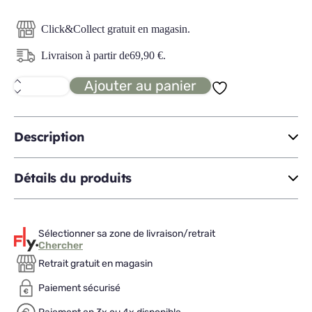
Click&Collect gratuit en magasin.
Livraison à partir de
69,90
€
.
Ajouter au panier
quantité
de
FELICITY
Lit
coffre
Description
180x200
Détails du produits
Sélectionner sa zone de livraison/retrait
Chercher
Retrait gratuit en magasin
Paiement sécurisé