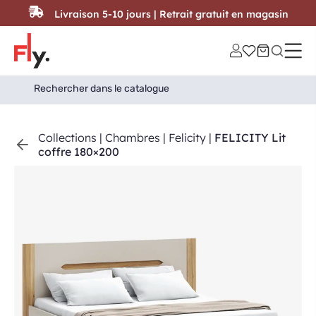
Passer au contenu
Livraison 5-10 jours | Retrait gratuit en magasin
Search
Search Button
for:
Collections
|
Chambres
|
Felicity
|
FELICITY Lit
coffre 180×200