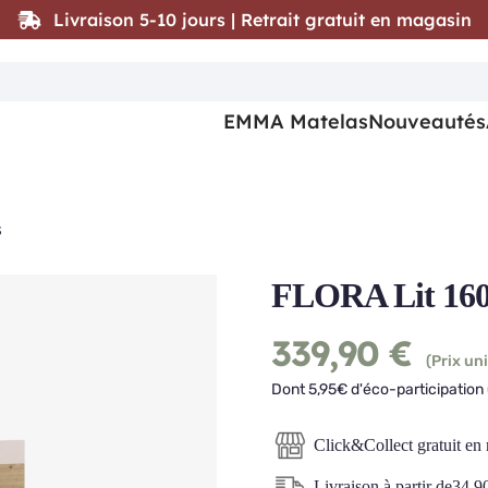
Livraison 5-10 jours | Retrait gratuit en magasin
EMMA Matelas
Nouveautés
s
FLORA Lit 160 
339,90
€
(Prix uni
Dont 5,95€ d'éco-participation 
Click&Collect gratuit en
Livraison à partir de
34,9