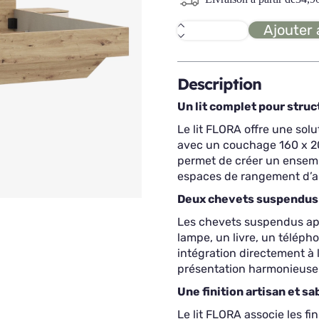
Ajouter 
quantité
de
FLORA
Lit
160
Description
+
chevets
Un lit complet pour stru
suspendus
Le lit FLORA offre une so
avec un couchage 160 x 2
permet de créer un ensemb
espaces de rangement d’ap
Deux chevets suspendus
Les chevets suspendus app
lampe, un livre, un téléph
intégration directement à 
présentation harmonieuse
Une finition artisan et sa
Le lit FLORA associe les fi