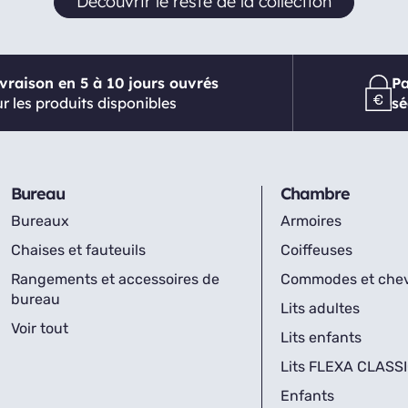
Découvrir le reste de la collection
ivraison en 5 à 10 jours ouvrés
P
r les produits disponibles
sé
Bureau
Chambre
Bureaux
Armoires
Chaises et fauteuils
Coiffeuses
Rangements et accessoires de
Commodes et che
bureau
Lits adultes
Voir tout
Lits enfants
Lits FLEXA CLASS
Enfants