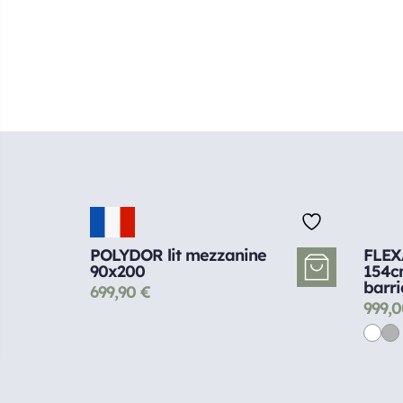
POLYDOR lit mezzanine
FLEX
90x200
154cm
barri
699,90
€
999,