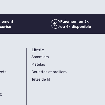
aiement
Paiement en 3x
curisé
ou 4x disponible
Literie
Sommiers
Matelas
vets
Couettes et oreillers
Têtes de lit
IC