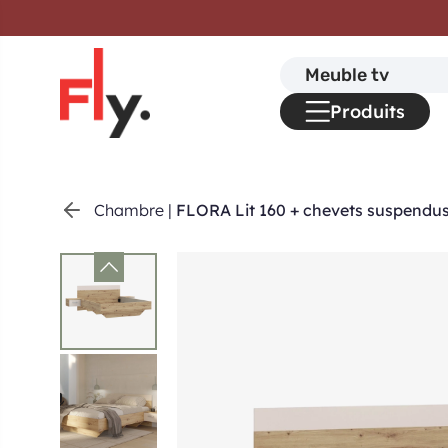
Passer au contenu
Search
for:
Produits
Chambre
|
FLORA Lit 160 + chevets suspendu