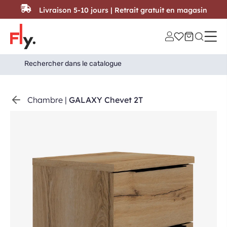
Passer au contenu
Livraison 5-10 jours | Retrait gratuit en magasin
Search
Search Button
for:
Chambre
|
GALAXY Chevet 2T