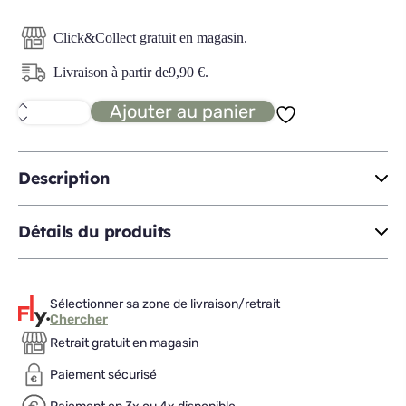
Click&Collect gratuit en magasin.
Livraison à partir de
9,90
€
.
Ajouter au panier
quantité
de
PRISTINA
set
de
Description
2
tiroirs
pour
Détails du produits
lit
Sélectionner sa zone de livraison/retrait
Chercher
Retrait gratuit en magasin
Paiement sécurisé