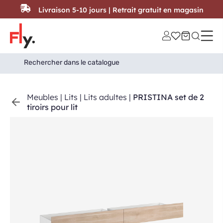
Passer au contenu
Livraison 5-10 jours | Retrait gratuit en magasin
Search
Search Button
for:
Meubles
|
Lits
|
Lits adultes
|
PRISTINA set de 2
tiroirs pour lit