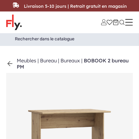
Passer au contenu
Livraison 5-10 jours | Retrait gratuit en magasin
Search
Search Button
for:
Meubles
|
Bureau
|
Bureaux
|
BOBOOK 2 bureau
PM