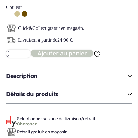
Couleur
Click&Collect gratuit en magasin.
Livraison à partir de
24,90
€
.
Ajouter au panier
quantité
de
BOBOOK
2
bureau
Description
PM
Détails du produits
Sélectionner sa zone de livraison/retrait
Chercher
Retrait gratuit en magasin