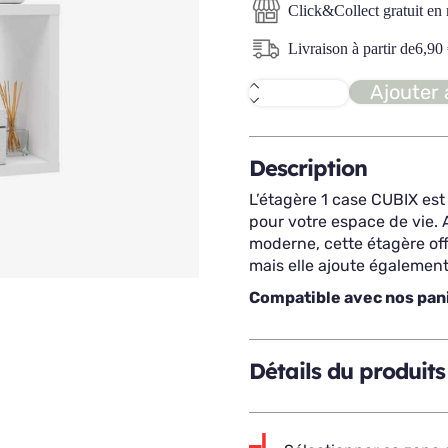
Click&Collect gratuit en
Livraison à partir de
6,90
Ajouter 
quantité
de
CUBIX
étagère
1
Description
case
L’étagère 1 case CUBIX es
pour votre espace de vie.
moderne, cette étagère of
mais elle ajoute également
Compatible avec nos pan
Détails du produits