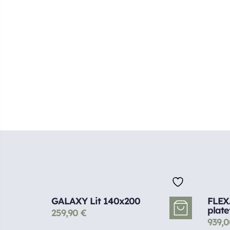
GALAXY Lit 140x200
FLEX
plat
259,90
€
939,