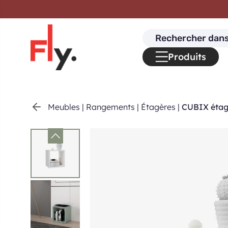
Passer au contenu
Search
for:
Produits
Meubles
|
Rangements
|
Étagères
|
CUBIX étag