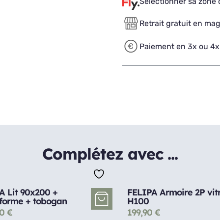
Sélectionner sa zone d
Retrait gratuit en ma
Paiement en 3x ou 4x
Complétez avec ...
A Lit 90x200 +
FELIPA Armoire 2P vit
eforme + tobogan
H100
00
€
199,90
€