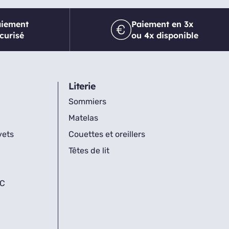
aiement
Paiement en 3x
curisé
ou 4x disponible
Literie
Sommiers
Matelas
vets
Couettes et oreillers
Têtes de lit
IC