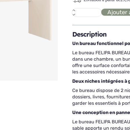
Ajouter 
quantité
de
FELIPA
Bureau
Description
Un bureau fonctionnel po
Le bureau FELIPA BUREAU p
dans une chambre, un bur
offre une surface conforta
les accessoires nécessaire
Deux niches intégrées à
Ce bureau dispose de 2 ni
dossiers, livres, fournitur
garder les essentiels à por
Une conception en panne
Le bureau FELIPA BUREAU e
sable apporte un rendu sobr