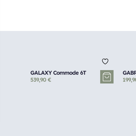
GALAXY Commode 6T
GABRI
539,90
€
199,