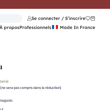
Se connecter / S’inscrire
À propos
Professionnels
Made In France
u
taire)
(ne sera pas compris dans la réduction)
 magasin.
0
€
.