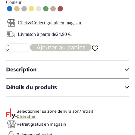
Couleur
Click&Collect gratuit en magasin.
Livraison à partir de
24,90
€
.
Ajouter au panier
quantité
de
FELIPA
Etagère
Description
Détails du produits
Sélectionner sa zone de livraison/retrait
Chercher
Retrait gratuit en magasin
Paiement sécurisé