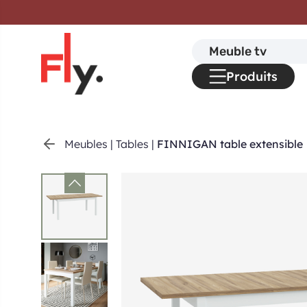
Passer au contenu
Search
for:
Produits
Meubles
|
Tables
|
FINNIGAN table extensible