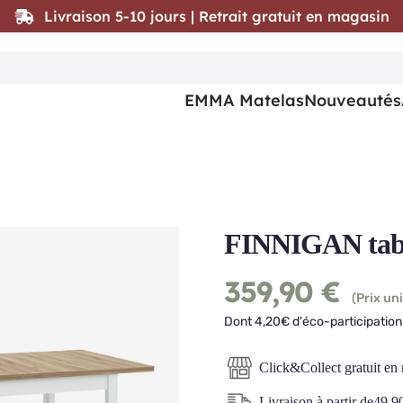
Livraison 5-10 jours | Retrait gratuit en magasin
EMMA Matelas
Nouveautés
FINNIGAN table
359,90
€
(Prix uni
Dont 4,20€ d'éco-participation 
Click&Collect gratuit en
Livraison à partir de
49,9