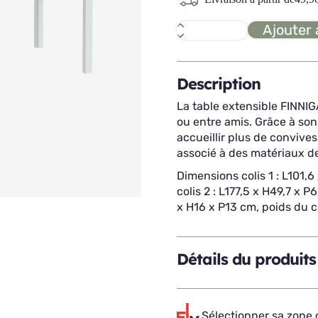
Ajouter 
quantité
de
FINNIGAN
table
extensible
Description
La table extensible FINNIGA
ou entre amis. Grâce à son 
accueillir plus de convive
associé à des matériaux de
Dimensions colis 1 : L101,6
colis 2 : L177,5 x H49,7 x P
x H16 x P13 cm, poids du co
Détails du produits
Sélectionner sa zone d