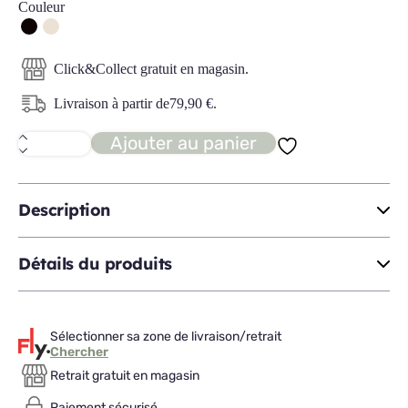
Couleur
Click&Collect gratuit en magasin.
Livraison à partir de
79,90
€
.
Ajouter au panier
quantité
de
MYSTERIA
colonne
suspendue
Description
1P
Détails du produits
Sélectionner sa zone de livraison/retrait
Chercher
Retrait gratuit en magasin
Paiement sécurisé