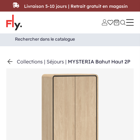
Passer au contenu
Livraison 5-10 jours | Retrait gratuit en magasin
Search
Search Button
for:
Collections
|
Séjours
|
MYSTERIA Bahut Haut 2P