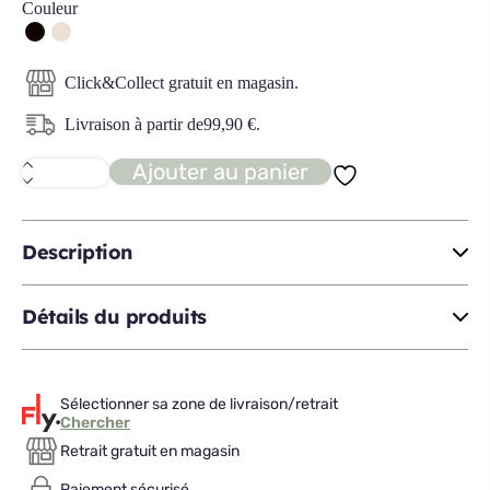
Couleur
Click&Collect gratuit en magasin.
Livraison à partir de
99,90
€
.
Ajouter au panier
quantité
de
MYSTERIA
Bahut
Haut
Description
2P
Détails du produits
Sélectionner sa zone de livraison/retrait
Chercher
Retrait gratuit en magasin
Paiement sécurisé