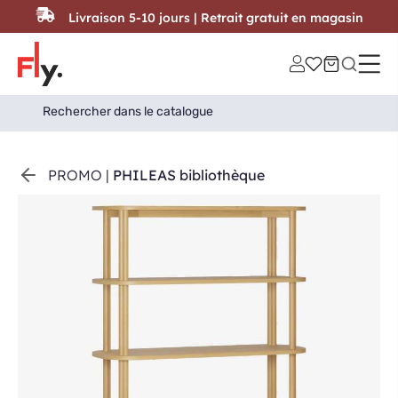
Passer au contenu
Livraison 5-10 jours | Retrait gratuit en magasin
Search
Search Button
for:
PROMO
|
PHILEAS bibliothèque