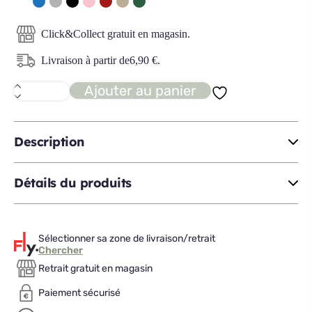
Click&Collect gratuit en magasin.
Livraison à partir de
6,90
€
.
Ajouter au panier
quantité
de
INCROYABLE
casserole
D16
Description
Détails du produits
Sélectionner sa zone de livraison/retrait
Chercher
Retrait gratuit en magasin
Paiement sécurisé