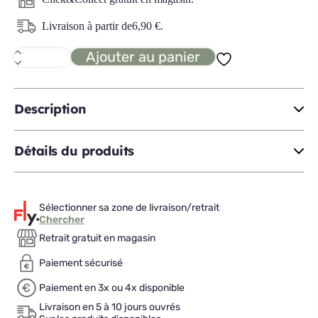
Livraison à partir de
6,90
€
.
Ajouter au panier
quantité
de
INCROYABLE
panier
friture
Description
D28
Détails du produits
Sélectionner sa zone de livraison/retrait
Chercher
Retrait gratuit en magasin
Paiement sécurisé
Paiement en 3x ou 4x disponible
Livraison en 5 à 10 jours ouvrés