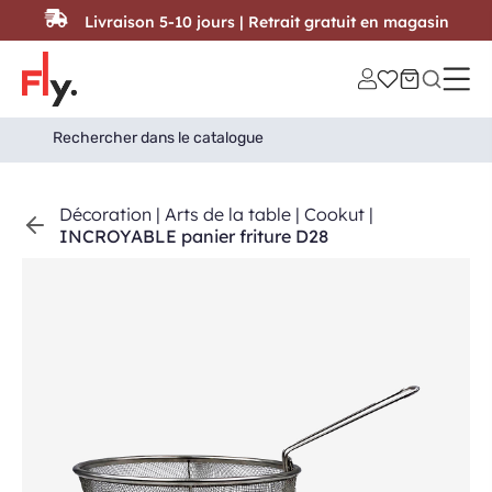
Passer au contenu
Livraison 5-10 jours | Retrait gratuit en magasin
Search
Search Button
for:
Décoration
|
Arts de la table
|
Cookut
|
INCROYABLE panier friture D28