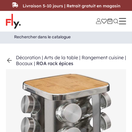
Passer au contenu
Livraison 5-10 jours | Retrait gratuit en magasin
Search
Search Button
for:
Décoration
|
Arts de la table
|
Rangement cuisine
|
Bocaux
|
ROA rack épices