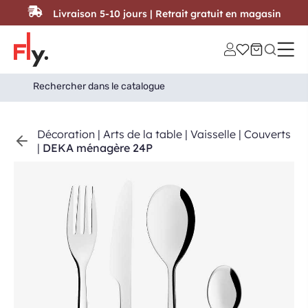
Passer au contenu
Livraison 5-10 jours | Retrait gratuit en magasin
Search
Search Button
for:
Décoration
|
Arts de la table
|
Vaisselle
|
Couverts
|
DEKA ménagère 24P