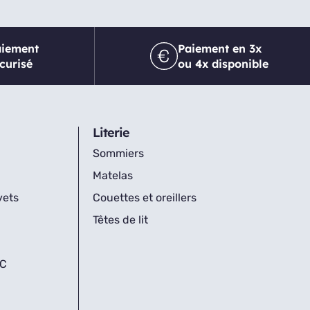
aiement
Paiement en 3x
curisé
ou 4x disponible
Literie
Sommiers
Matelas
vets
Couettes et oreillers
Têtes de lit
IC