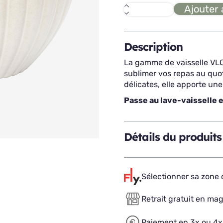
Ajouter 
quantité
de
VLORA
saladier
D18,5
Description
La gamme de vaisselle VLO
sublimer vos repas au quot
délicates, elle apporte une
Passe au lave-vaisselle 
Détails du produits
Sélectionner sa zone d
Retrait gratuit en ma
Paiement en 3x ou 4x