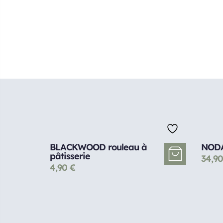
BLACKWOOD rouleau à
NODA
pâtisserie
34,9
4,90
€