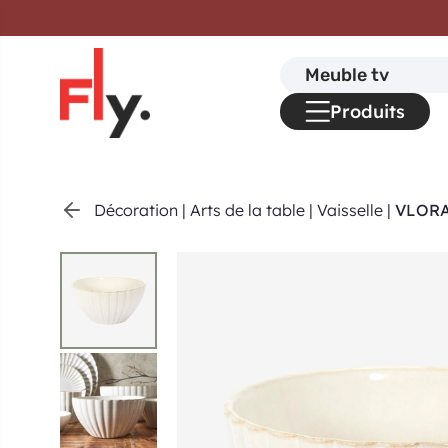
Passer au contenu
Search
for:
Produits
Décoration
|
Arts de la table
|
Vaisselle
|
VLORA 