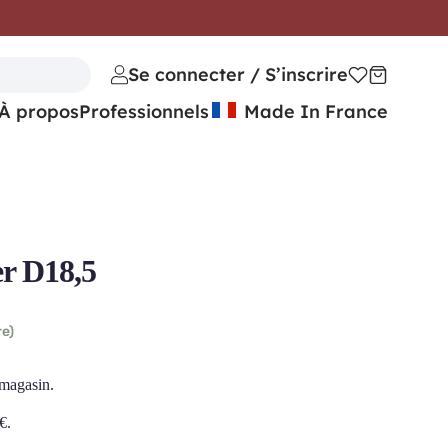
Se connecter / S’inscrire
À propos
Professionnels
Made In France
r D18,5
re)
 magasin.
€
.