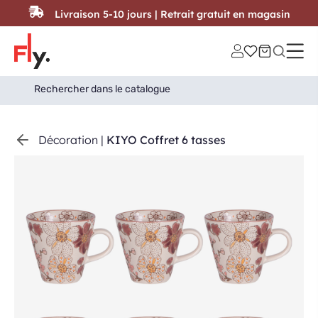
Passer au contenu
Livraison 5-10 jours | Retrait gratuit en magasin
Search
Search Button
for:
Décoration
|
KIYO Coffret 6 tasses