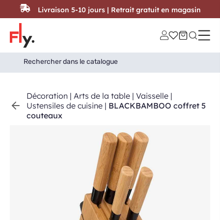
Passer au contenu
Livraison 5-10 jours | Retrait gratuit en magasin
Search
Search Button
for:
Décoration
|
Arts de la table
|
Vaisselle
|
Ustensiles de cuisine
|
BLACKBAMBOO coffret 5
couteaux