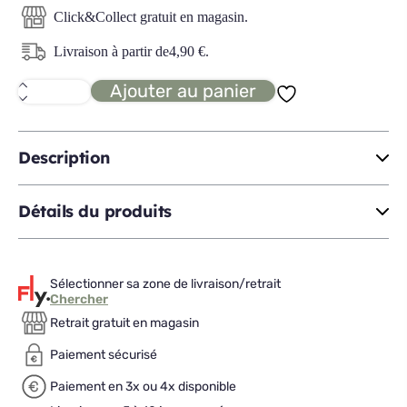
Click&Collect gratuit en magasin.
Livraison à partir de
4,90
€
.
Ajouter au panier
quantité
de
BLACKBAMBOO
coffret
5
Description
couteaux
Détails du produits
Sélectionner sa zone de livraison/retrait
Chercher
Retrait gratuit en magasin
Paiement sécurisé
Paiement en 3x ou 4x disponible