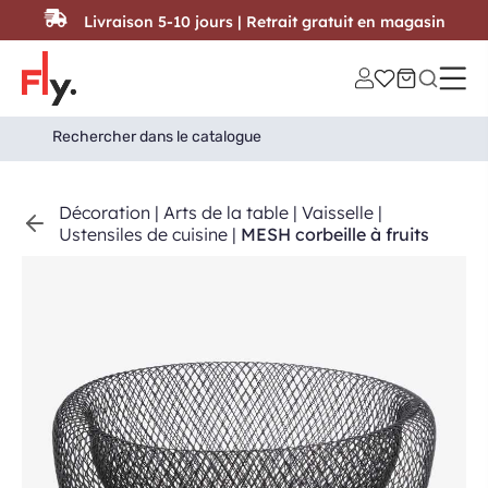
Passer au contenu
Livraison 5-10 jours | Retrait gratuit en magasin
Search
Search Button
for:
Décoration
|
Arts de la table
|
Vaisselle
|
Ustensiles de cuisine
|
MESH corbeille à fruits