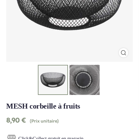
MESH corbeille à fruits
8,90
€
(Prix unitaire)
Click&Collect gratuit en magasin.