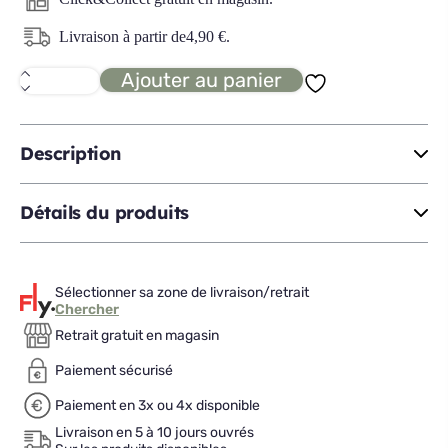
Livraison à partir de
4,90
€
.
Ajouter au panier
quantité
de
MESH
corbeille
à
Description
fruits
Détails du produits
Sélectionner sa zone de livraison/retrait
Chercher
Retrait gratuit en magasin
Paiement sécurisé
Paiement en 3x ou 4x disponible
Livraison en 5 à 10 jours ouvrés