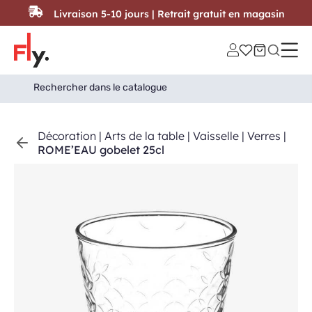
Passer au contenu
Livraison 5-10 jours | Retrait gratuit en magasin
Search
Search Button
for:
Décoration
|
Arts de la table
|
Vaisselle
|
Verres
|
ROME’EAU gobelet 25cl