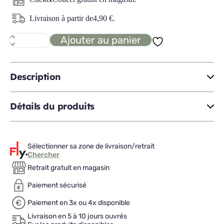
Livraison à partir de
4,90
€
.
Ajouter au panier
quantité
de
ROME'EAU
gobelet
25cl
Description
Détails du produits
Sélectionner sa zone de livraison/retrait
Chercher
Retrait gratuit en magasin
Paiement sécurisé
Paiement en 3x ou 4x disponible
Livraison en 5 à 10 jours ouvrés