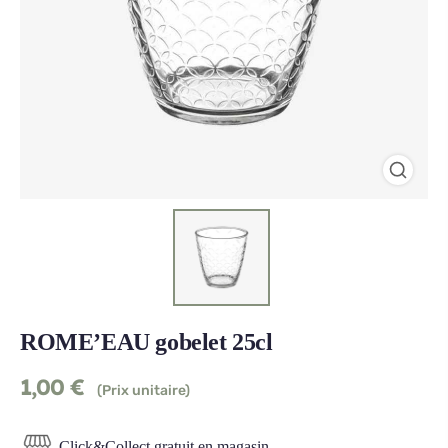
ROME’EAU gobelet 25cl
1,00
€
(Prix unitaire)
Click&Collect gratuit en magasin.