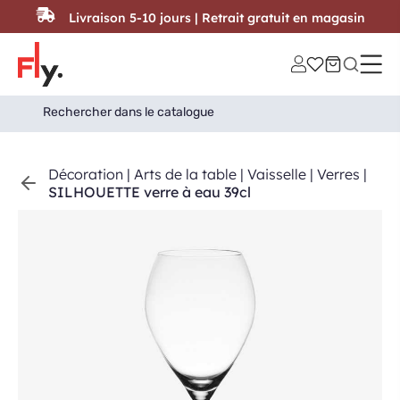
Passer au contenu
Livraison 5-10 jours | Retrait gratuit en magasin
Search
Search Button
for:
Décoration
|
Arts de la table
|
Vaisselle
|
Verres
|
SILHOUETTE verre à eau 39cl