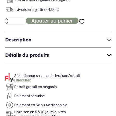
Livraison à partir de
4,90
€
.
Ajouter au panier
quantité
de
SILHOUETTE
verre
à
Description
eau
39cl
Détails du produits
Sélectionner sa zone de livraison/retrait
Chercher
Retrait gratuit en magasin
Paiement sécurisé
Paiement en 3x ou 4x disponible
Livraison en 5 à 10 jours ouvrés