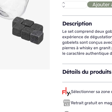
Ajouter 
quantité
de
WHISKY
set
de
Description
2
gobelets
Le set comprend deux gobel
30cl
expérience de dégustation 
gobelets sont conçus avec 
pierres à whisky en granit 
le caractère authentique 
Détails du produits
Sélectionner sa zone d
Retrait gratuit en ma