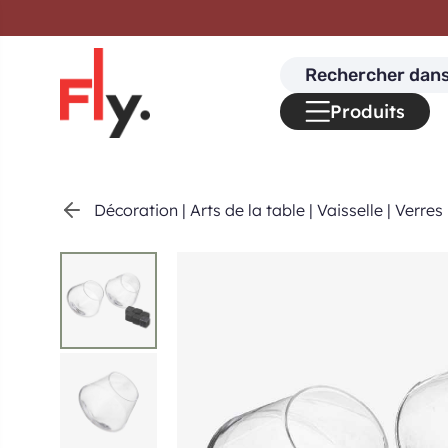
Passer au contenu
Search
for:
Produits
Décoration
|
Arts de la table
|
Vaisselle
|
Verres