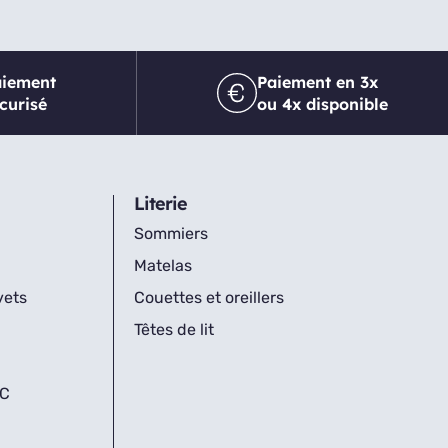
aiement
Paiement en 3x
curisé
ou 4x disponible
Literie
Sommiers
Matelas
vets
Couettes et oreillers
Têtes de lit
IC