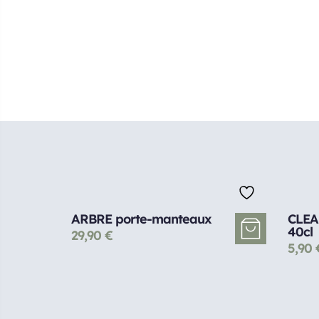
ARBRE porte-manteaux
CLEA
40cl
29,90
€
5,90