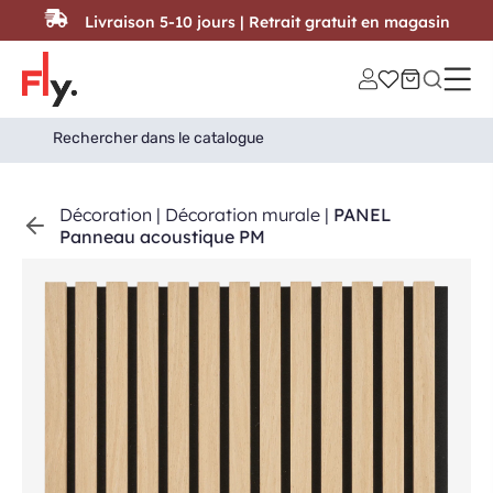
Passer au contenu
Livraison 5-10 jours | Retrait gratuit en magasin
Search
Search Button
for:
Décoration
|
Décoration murale
|
PANEL
Panneau acoustique PM