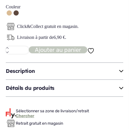
Couleur
Click&Collect gratuit en magasin.
Livraison à partir de
6,90
€
.
Ajouter au panier
quantité
de
PANEL
Panneau
acoustique
Description
PM
Détails du produits
Sélectionner sa zone de livraison/retrait
Chercher
Retrait gratuit en magasin