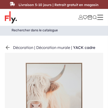
Passer au contenu
Livraison 5-10 jours | Retrait gratuit en magasin
Search
Search Button
for:
Décoration
|
Décoration murale
|
YACK cadre