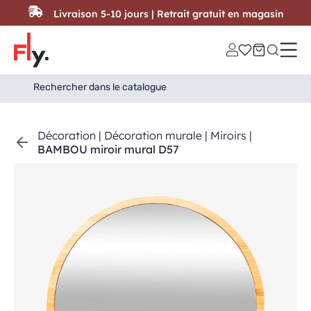
Passer au contenu
Livraison 5-10 jours | Retrait gratuit en magasin
Search
Search Button
for:
Décoration
|
Décoration murale
|
Miroirs
|
BAMBOU miroir mural D57