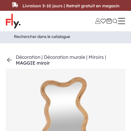
Passer au contenu
Livraison 5-10 jours | Retrait gratuit en magasin
Search
Search Button
for:
Décoration
|
Décoration murale
|
Miroirs
|
MAGGIE miroir