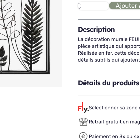
Ajouter 
quantité
de
FEUILLES
déco
murale
Description
PM
La décoration murale FEUIL
pièce artistique qui apport
Réalisée en fer, cette déco
détails subtils qui ajouten
Détails du produits
Sélectionner sa zone d
Retrait gratuit en ma
Paiement en 3x ou 4x