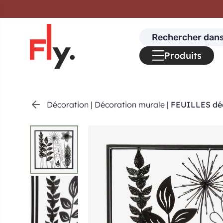
Passer au contenu
Search
for:
Produits
Décoration
|
Décoration murale
|
FEUILLES dé