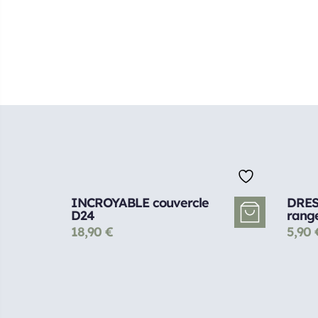
INCROYABLE couvercle
DRES
D24
rang
18,90
€
5,90