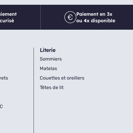
aiement
Paiement en 3x
curisé
ou 4x disponible
Literie
Sommiers
Matelas
vets
Couettes et oreillers
Têtes de lit
IC