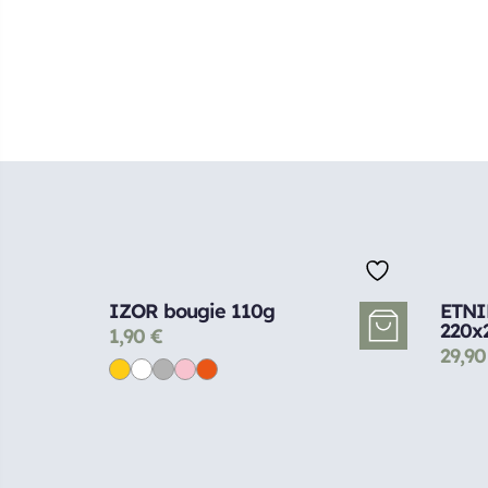
IZOR bougie 110g
ETNI
220x
1,90
€
29,9