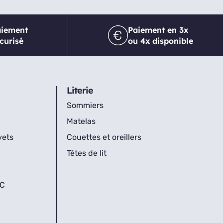
aiement
Paiement en 3x
curisé
ou 4x disponible
Literie
Sommiers
Matelas
vets
Couettes et oreillers
Têtes de lit
IC