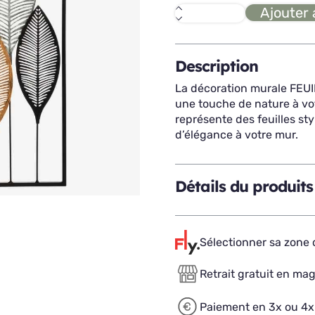
Ajouter 
quantité
de
FEUILLES
déco
murale
Description
La décoration murale FEUIL
une touche de nature à vot
représente des feuilles st
d’élégance à votre mur.
Détails du produits
Sélectionner sa zone d
Retrait gratuit en ma
Paiement en 3x ou 4x