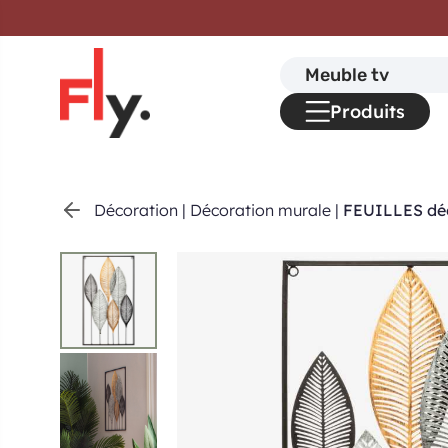
Passer au contenu
Search
for:
Produits
Décoration
|
Décoration murale
|
FEUILLES dé