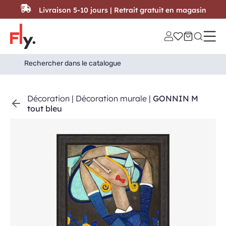
Passer au contenu
Livraison 5-10 jours | Retrait gratuit en magasin
Search
Search Button
for:
Décoration
|
Décoration murale
|
GONNIN M
tout bleu