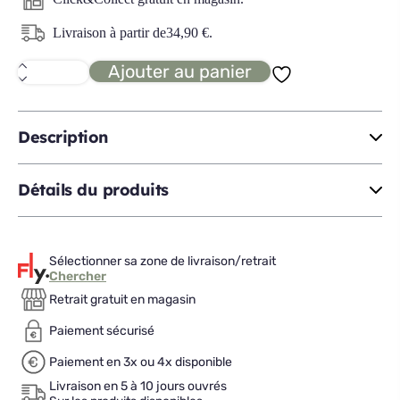
Livraison à partir de
34,90
€
.
Ajouter au panier
quantité
de
GONNIN
M
tout
Description
bleu
Détails du produits
Sélectionner sa zone de livraison/retrait
Chercher
Retrait gratuit en magasin
Paiement sécurisé
Paiement en 3x ou 4x disponible
Livraison en 5 à 10 jours ouvrés