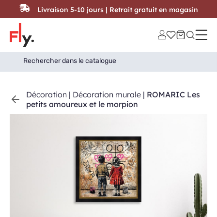
Passer au contenu
Livraison 5-10 jours | Retrait gratuit en magasin
Search
Search Button
for:
Décoration
|
Décoration murale
|
ROMARIC Les
petits amoureux et le morpion