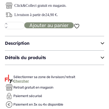
Click&Collect gratuit en magasin.
Livraison à partir de
24,90
€
.
Ajouter au panier
quantité
de
ROMARIC
Les
petits
Description
amoureux
et
le
Détails du produits
morpion
Sélectionner sa zone de livraison/retrait
Chercher
Retrait gratuit en magasin
Paiement sécurisé
Paiement en 3x ou 4x disponible