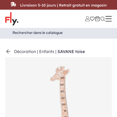
Passer au contenu
Livraison 5-10 jours | Retrait gratuit en magasin
Search
Search Button
for:
Décoration
|
Enfants
|
SAVANE toise