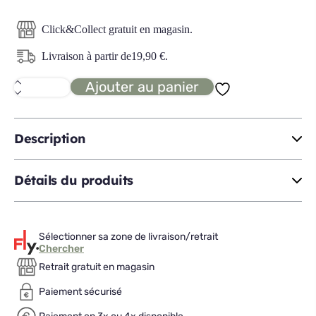
Click&Collect gratuit en magasin.
Livraison à partir de
19,90
€
.
Ajouter au panier
quantité
de
EVORA
suspension
PM
Description
Détails du produits
Sélectionner sa zone de livraison/retrait
Chercher
Retrait gratuit en magasin
Paiement sécurisé