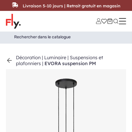
Passer au contenu
Livraison 5-10 jours | Retrait gratuit en magasin
Search
Search Button
for:
Décoration
|
Luminaire
|
Suspensions et
plafonniers
|
EVORA suspension PM