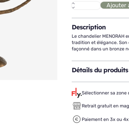
Ajouter 
quantité
de
MENORAH
chandelier
Description
Le chandelier MENORAH en 
tradition et élégance. Son
façonné dans un bronze nob
Détails du produits
Sélectionner sa zone d
Retrait gratuit en ma
Paiement en 3x ou 4x