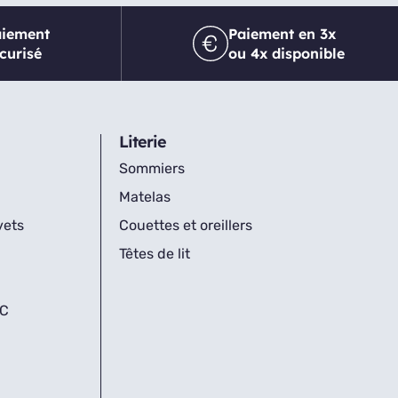
aiement
Paiement en 3x
curisé
ou 4x disponible
Literie
Sommiers
Matelas
vets
Couettes et oreillers
Têtes de lit
IC