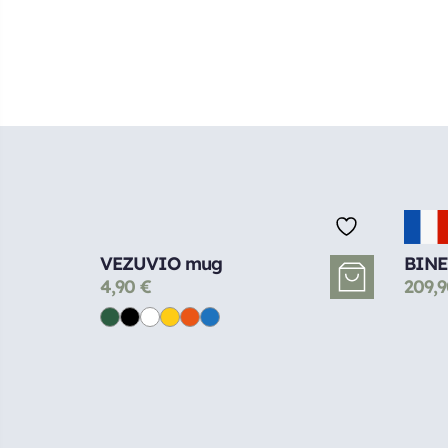
VEZUVIO mug
BINE
4,90
€
209,