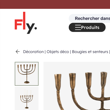
Passer au contenu
Search
for:
Produits
Décoration
|
Objets déco
|
Bougies et senteurs