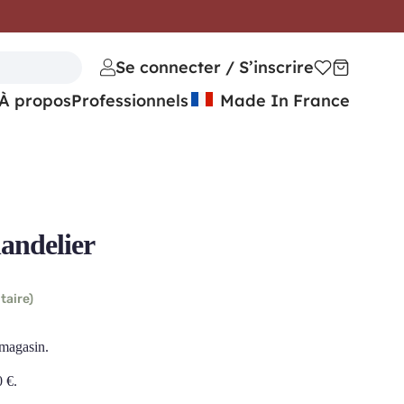
Se connecter / S’inscrire
À propos
Professionnels
Made In France
ndelier
taire)
 magasin.
0
€
.