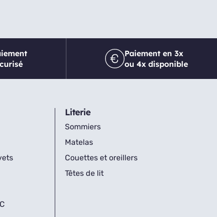
aiement
Paiement en 3x
curisé
ou 4x disponible
Literie
Sommiers
Matelas
vets
Couettes et oreillers
Têtes de lit
IC