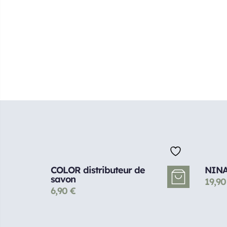
COLOR distributeur de
NINA
savon
19,9
6,90
€