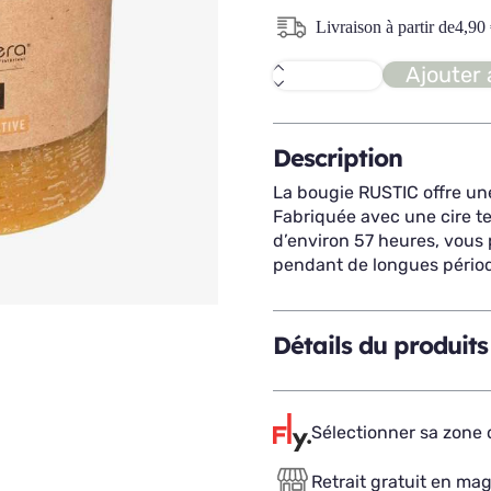
Livraison à partir de
4,90
Ajouter 
quantité
de
RUSTIC
bougie
Description
La bougie RUSTIC offre une
Fabriquée avec une cire te
d’environ 57 heures, vous 
pendant de longues pério
Détails du produits
Sélectionner sa zone d
Retrait gratuit en ma