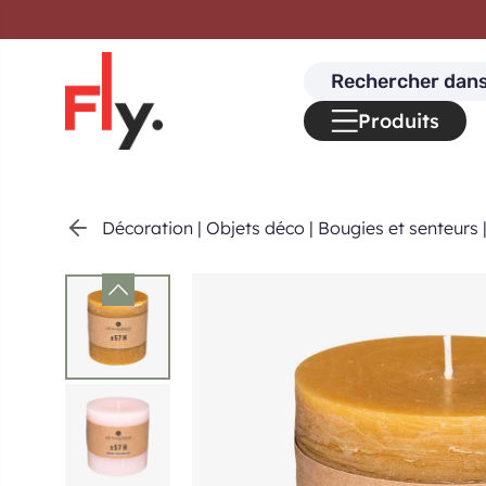
Passer au contenu
Search
for:
Produits
Décoration
|
Objets déco
|
Bougies et senteurs