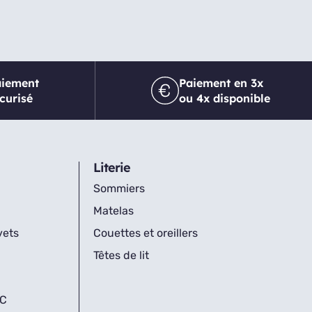
aiement
Paiement en 3x
curisé
ou 4x disponible
Literie
Sommiers
Matelas
vets
Couettes et oreillers
Têtes de lit
IC