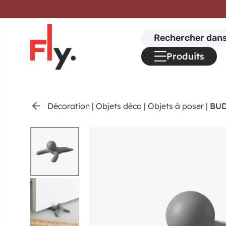
Passer au contenu
Search
for:
Produits
Décoration
|
Objets déco
|
Objets à poser
|
BUD