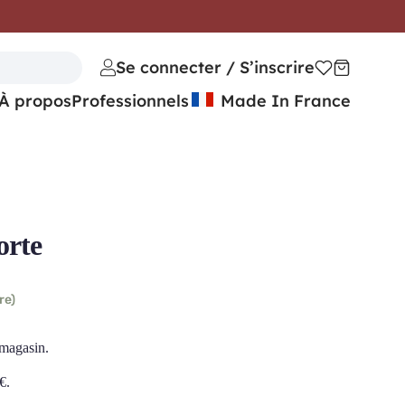
Se connecter / S’inscrire
À propos
Professionnels
Made In France
orte
re)
 magasin.
€
.