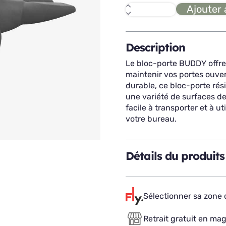
Ajouter 
quantité
de
BUDDY
bloc-
porte
Description
Le bloc-porte BUDDY offre
maintenir vos portes ouver
durable, ce bloc-porte rés
une variété de surfaces de
facile à transporter et à u
votre bureau.
Détails du produits
Sélectionner sa zone d
Retrait gratuit en ma